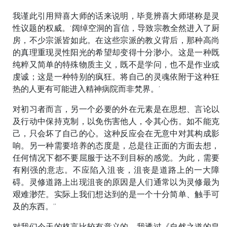
我谨此引用辩喜大师的话来说明，毕竟辨喜大师堪称是灵
性议题的权威。‘阔绰空洞的盲信，导致宗教全然进入了厨
房，不少宗派皆如此。在这些宗派的教义背后，那种高尚
的真理重现灵性阳光的希望却变得十分渺小。这是一种既
纯粹又简单的特殊物质主义，既不是学问，也不是作业或
虔诚；这是一种特别的疯狂。将自己的灵魂依附于这种狂
热的人更有可能进入精神病院而非梵界。’
对初习者而言，另一个必要的外在元素是在思想、言论以
及行动中保持克制，以免伤害他人，令其心伤。如不能克
己，只会坏了自己的心。这种反应会在无意中对其构成影
响。另一种需要培养的态度是，总是往正面的方面去想，
任何情况下都不要屈服于达不到目标的感觉。为此，需要
有刚强的意志。不应陷入沮丧，沮丧是道路上的一大障
碍。灵修道路上出现沮丧的原因是人们通常以为灵修最为
艰难渺茫。实际上我们想达到的是一个十分简单、触手可
及的东西。”
对我们今天的格言比较有意义的，我透过《自然之道的皇