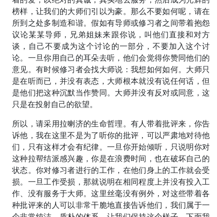
榜样，让我们的大师们引以为豪。那么不要如何呢，请在
所到之处多制造和谐。假如有导师或修习者之间带着抱怨
议论某某导师，兄弟姐妹来跟你说，叫他们直接和对方
谈，自己不要成为这个讨论的一部分，不要加入这个讨
论。一旦你用自己的耳朵去听，他们会觉得你赞同他们的
意见。有时候修习者会找大师说：我想如何如何。大师只
是在听而已，并没有表态，大师根本就没有说任何话，但
是他们把这种沉默当作赞同。大师并没有反对或同意，这
只是在投射自己的欲望。
所以，请采用拉喇济的生命哲理。有人带着批评来，你告
诉他，我在这里不是为了听你的批评，可以严肃地对待他
们，只有这样才会有纪律。一旦你开始倾听，只说明你对
这种拉帮结派感兴趣，你是在浪费时间，也在破坏自己的
状态。你对修习者进行的工作，在他们身上的工作就会受
损。一旦工作受损，那就说明在相同程度上并没有投入工
作、没有服务于大师。这里丝毫没有例外，对这些带着各
种批评来的人可以非常干脆地直接告诉他们，我们属于一
个非常纯洁、质朴的体系，让我们保持这个样子。下面我