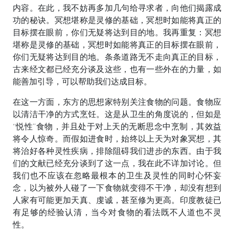
内容。在此，我不妨再多加几句给寻求者，向他们揭露成
功的秘诀。冥想堪称是灵修的基础，冥想时如能将真正的
目标摆在眼前，你们无疑将达到目的地。我再重复：冥想
堪称是灵修的基础，冥想时如能将真正的目标摆在眼前，
你们无疑将达到目的地。条条道路无不走向真正的目标，
古来经文都已经充分谈及这些，也有一些外在的力量，如
能善加引导，可以帮助我们达成目标。
在这一方面，东方的思想家特别关注食物的问题。食物应
以清洁干净的方式烹饪。这是从卫生的角度说的，但如是
“悦性”食物，并且处于对上天的无断思念中烹制，其效益
将令人惊奇。而假如进食时，始终以上天为对象冥想，其
将治好各种灵性疾病，排除阻碍我们进步的东西。由于我
们的文献已经充分谈到了这一点，我在此不详加讨论。但
我们也不应该在忽略最根本的卫生及灵性的同时心怀妄
念，以为被外人碰了一下食物就变得不干净，却没有想到
人家有可能更加天真、虔诚，甚至修为更高。印度教徒已
有足够的经验认清，当今对食物的看法既不人道也不灵
性。