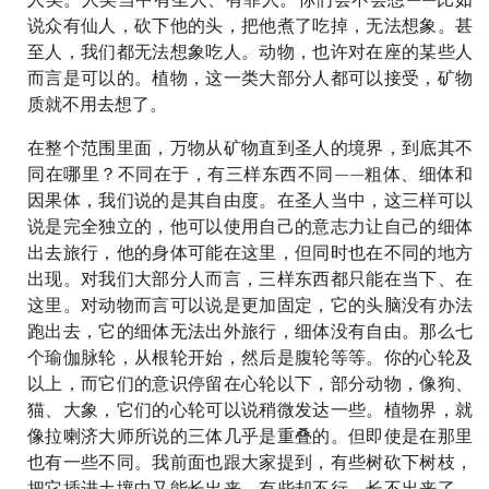
说众有仙人，砍下他的头，把他煮了吃掉，无法想象。甚
至人，我们都无法想象吃人。动物，也许对在座的某些人
而言是可以的。植物，这一类大部分人都可以接受，矿物
质就不用去想了。
在整个范围里面，万物从矿物直到圣人的境界，到底其不
同在哪里？不同在于，有三样东西不同——粗体、细体和
因果体，我们说的是其自由度。在圣人当中，这三样可以
说是完全独立的，他可以使用自己的意志力让自己的细体
出去旅行，他的身体可能在这里，但同时也在不同的地方
出现。对我们大部分人而言，三样东西都只能在当下、在
这里。对动物而言可以说是更加固定，它的头脑没有办法
跑出去，它的细体无法出外旅行，细体没有自由。那么七
个瑜伽脉轮，从根轮开始，然后是腹轮等等。你的心轮及
以上，而它们的意识停留在心轮以下，部分动物，像狗、
猫、大象，它们的心轮可以说稍微发达一些。植物界，就
像拉喇济大师所说的三体几乎是重叠的。但即使是在那里
也有一些不同。我前面也跟大家提到，有些树砍下树枝，
把它插进土壤中又能长出来。有些却不行，长不出来了。