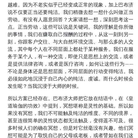
越难。因为不老实似乎已经变成正常的现象，加上巴布济
说不仅要正当还要纯洁。我们稍微去想一想什么叫做正当
劳动。有没有人愿意回答？大家请想一想，深刻思考这一
点。正当劳动，这些可以说是关键词。我的理解是你所做
的事情，我们在赚取自己报酬的过程中，从这一刻到另一
刻，你跟客户交往、与大自然环境交流、与那么多的人交
流，其中每个人在不同层面上都处于某种服务。我们在服
务于某个人，有一种交流，即使只是思想上的交流，或者
是提供法律咨询，或者是医疗咨询，如何让这些行为——
不论是身体还是思想层面，不同层面的行动变得纯洁。我
必须如此地沉浸于自己内心的纯洁、虔诚。而什么时候会
发生呢？当我沉浸于大师的时候。
所以方案已经存在。巴布济大师把它放在结语中，在《皇
道瑜伽的功效》中提到，冥想堪称是灵性的基础。所以如
果没有冥想，我们不可能触及纯洁的维度、不同的境界，
甚至连很简单的灵性状态都无法触及，变得遥不可及。很
多时候人们的确在冥想，但是对它丝毫没有兴趣。他们冥
想可能是为了取悦自己的父母或老板，或者譬如在我们这