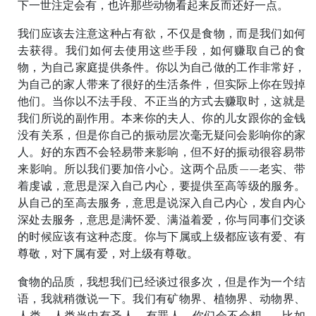
下一世注定会有，也许那些动物看起来反而还好一点。
我们应该去注意这种占有欲，不仅是食物，而是我们如何
去获得。我们如何去使用这些手段，如何赚取自己的食
物，为自己家庭提供条件。你以为自己做的工作非常好，
为自己的家人带来了很好的生活条件，但实际上你在毁掉
他们。当你以不法手段、不正当的方式去赚取时，这就是
我们所说的副作用。本来你的夫人、你的儿女跟你的金钱
没有关系，但是你自己的振动层次毫无疑问会影响你的家
人。好的东西不会轻易带来影响，但不好的振动很容易带
来影响。所以我们要加倍小心。这两个品质——老实、带
着虔诚，意思是深入自己内心，要提供至高等级的服务。
从自己的至高去服务，意思是说深入自己内心，发自内心
深处去服务，意思是满怀爱、满溢着爱，你与同事们交谈
的时候应该有这种态度。你与下属或上级都应该有爱、有
尊敬，对下属有爱，对上级有尊敬。
食物的品质，我想我们已经谈过很多次，但是作为一个结
语，我就稍微说一下。我们有矿物界、植物界、动物界、
人类。人类当中有圣人、有罪人。你们会不会想——比如