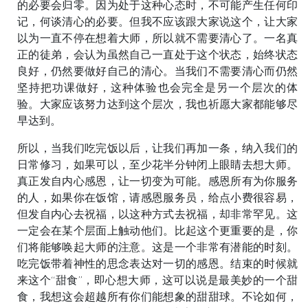
的必要会归零。因为处于这种心态时，不可能产生任何印
记，何谈清心的必要。但我不应该跟大家说这个，让大家
以为一直不停在想着大师，所以就不需要清心了。一名真
正的徒弟，会认为虽然自己一直处于这个状态，始终状态
良好，仍然要做好自己的清心。当我们不需要清心而仍然
坚持把功课做好，这种体验也会完全是另一个层次的体
验。大家应该努力达到这个层次，我也祈愿大家都能够尽
早达到。
所以，当我们吃完饭以后，让我们再加一条，纳入我们的
日常修习，如果可以，至少花半分钟闭上眼睛去想大师。
真正发自内心感恩，让一切变为可能。感恩所有为你服务
的人，如果你在饭馆，请感恩服务员，给点小费很容易，
但发自内心去祝福，以这种方式去祝福，却非常罕见。这
一定会在某个层面上触动他们。比起这个更重要的是，你
们将能够唤起大师的注意。这是一个非常有潜能的时刻。
吃完饭带着神性的思念表达对一切的感恩。结束的时候就
来这个“甜食”，即心想大师，这可以说是最美妙的一个甜
食，我想这会超越所有你们能想象的甜甜球。不论如何，