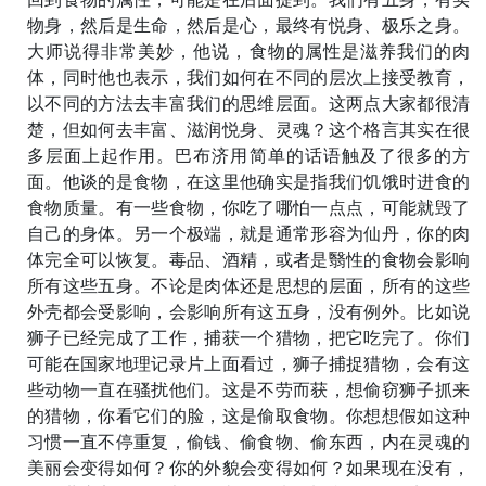
物身，然后是生命，然后是心，最终有悦身、极乐之身。
大师说得非常美妙，他说，食物的属性是滋养我们的肉
体，同时他也表示，我们如何在不同的层次上接受教育，
以不同的方法去丰富我们的思维层面。这两点大家都很清
楚，但如何去丰富、滋润悦身、灵魂？这个格言其实在很
多层面上起作用。巴布济用简单的话语触及了很多的方
面。他谈的是食物，在这里他确实是指我们饥饿时进食的
食物质量。有一些食物，你吃了哪怕一点点，可能就毁了
自己的身体。另一个极端，就是通常形容为仙丹，你的肉
体完全可以恢复。毒品、酒精，或者是翳性的食物会影响
所有这些五身。不论是肉体还是思想的层面，所有的这些
外壳都会受影响，会影响所有这五身，没有例外。比如说
狮子已经完成了工作，捕获一个猎物，把它吃完了。你们
可能在国家地理记录片上面看过，狮子捕捉猎物，会有这
些动物一直在骚扰他们。这是不劳而获，想偷窃狮子抓来
的猎物，你看它们的脸，这是偷取食物。你想想假如这种
习惯一直不停重复，偷钱、偷食物、偷东西，内在灵魂的
美丽会变得如何？你的外貌会变得如何？如果现在没有，