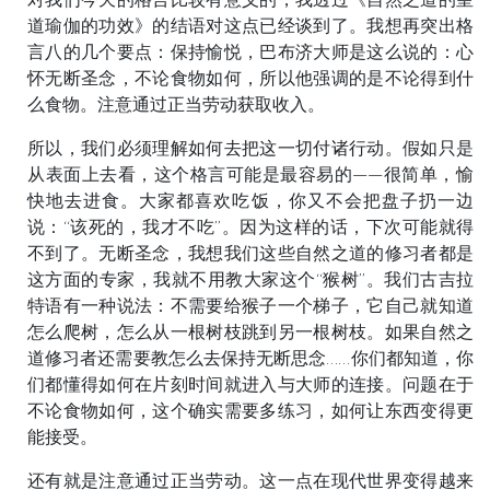
道瑜伽的功效》的结语对这点已经谈到了。我想再突出格
言八的几个要点：保持愉悦，巴布济大师是这么说的：心
怀无断圣念，不论食物如何，所以他强调的是不论得到什
么食物。注意通过正当劳动获取收入。
所以，我们必须理解如何去把这一切付诸行动。假如只是
从表面上去看，这个格言可能是最容易的——很简单，愉
快地去进食。大家都喜欢吃饭，你又不会把盘子扔一边
说：“该死的，我才不吃”。因为这样的话，下次可能就得
不到了。无断圣念，我想我们这些自然之道的修习者都是
这方面的专家，我就不用教大家这个“猴树”。我们古吉拉
特语有一种说法：不需要给猴子一个梯子，它自己就知道
怎么爬树，怎么从一根树枝跳到另一根树枝。如果自然之
道修习者还需要教怎么去保持无断思念……你们都知道，你
们都懂得如何在片刻时间就进入与大师的连接。问题在于
不论食物如何，这个确实需要多练习，如何让东西变得更
能接受。
还有就是注意通过正当劳动。这一点在现代世界变得越来