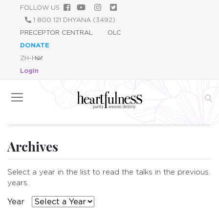
跳
FOLLOW US
转
1 800 121 DHYANA (3492)
到
PRECEPTOR CENTRAL
OLC
主
DONATE
要
内
Login
容
Archives
Select a year in the list to read the talks in the previous
years.
Year